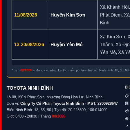
Xã Khánh Hội
11/08/2026
Huyện Kim Sơn
Phát Diệm, Xã
Bình
Xã Kim Sơn, X
13-20/08/2026
Huyện Yên Mô
Thành, Xã Địn
Yên Mô, Xã Y
* Lịch
08/2026
tự động cập nhật. Lái thử miễn phí tận nhà biển Ninh Bình: 18, 35, 90
DỊ
TOYOTA NINH BÌNH
📋
Lô 08, KCN Phúc Sơn, phường Đông Hoa Lư, Ninh Bình.
Đơn vị:
Công Ty Cổ Phần Toyota Ninh Bình - MST: 2700928647
🧮 
Biển Ninh Bình: 18, 35, 90 | Tọa độ: 20.223600, 106.014000
💳 
Giờ: 6h00 - 20h30 | Tháng
08/2026
🎁
📍 