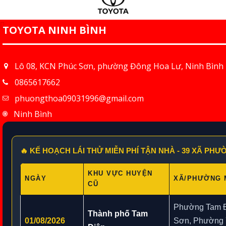
TOYOTA NINH BÌNH
Lô 08, KCN Phúc Sơn, phường Đông Hoa Lư, Ninh Bình
0865617662
phuongthoa09031996@gmail.com
Ninh Bình
🔥 KẾ HOẠCH LÁI THỬ MIỄN PHÍ TẬN NHÀ - 39 XÃ PH
KHU VỰC HUYỆN
NGÀY
XÃ/PHƯỜNG 
CŨ
Phường Tam Đ
Thành phố Tam
01/08/2026
Sơn, Phường 