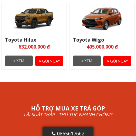
Toyota Hilux
Toyota Wigo
632.000.000 đ
405.000.000 đ
XEM
XEM
GỌI NGAY
GỌI NGAY
HỖ TRỢ MUA XE TRẢ GÓP
LÃI SUẤT THẤP - THỦ TỤC NHANH CHÓNG
0865617662